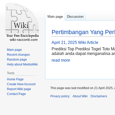
Main page
Discussion
Pertimbangan Yang Perlu
wiki-racconti.com
April 21, 2025
Wiki Article
Prediksi Top Prediksi Togel Toto 
Main page
adalah anda dapat menganalisa an
Recent changes
Random page
read more
Help about MediaWiki
Tools
Home Page
Create New Account
This page was last modified on 21 April 2025, 
Report Wiki page
Contact Page
Privacy policy
About Wiki
Disclaimers